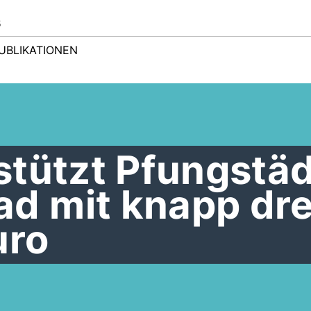
s
UBLIKATIONEN
stützt Pfungstäd
 mit knapp dre
uro