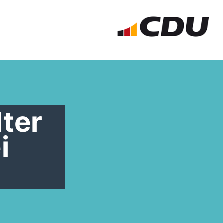
ter
i