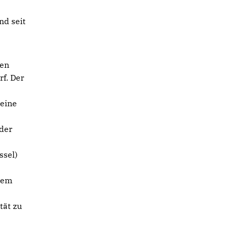
nd seit
hen
f. Der
 eine
oder
ssel)
dem
tät zu