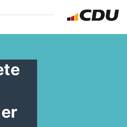
ete
der