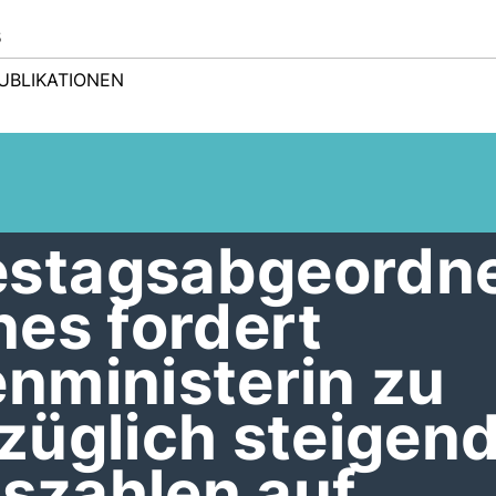
s
UBLIKATIONEN
stagsabgeordn
nes fordert
nministerin zu
züglich steigen
tszahlen auf